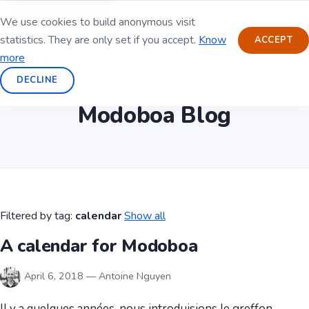
We use cookies to build anonymous visit
statistics. They are only set if you accept.
Know
ACCEPT
more
DECLINE
Modoboa Blog
Filtered by tag:
calendar
Show all
A calendar for Modoboa
April 6, 2018 — Antoine Nguyen
Il y a quelques années, nous introduisions le greffon